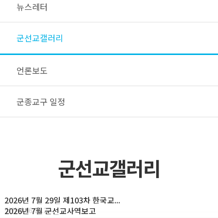
뉴스레터
군선교갤러리
언론보도
군종교구 일정
군선교갤러리
2026년 7월 29일 제103차 한국교...
2026년 7월 군선교사역보고
정찬영
26.07.29