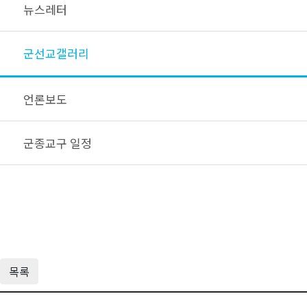
뉴스레터
군선교갤러리
언론보도
군종교구 일정
목록