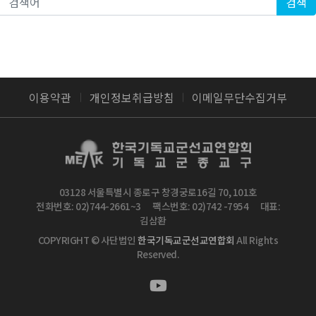
검색
이용약관
개인정보취급방침
이메일무단수집거부
03128 서울특별시 종로구 창경궁로16길 70, 101호
전화번호: 02)744-2661~3
팩스번호: 02)742 -7954
대표:
김삼환
COPYRIGHT © 사단법인
한국기독교군선교연합회
All Rights
Reserved.